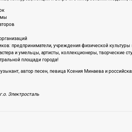
ок
ммы
аторов
организаций
иков: предприниматели, учреждения физической культуры и
мастера и умельцы, артисты, коллекционеры, творческие ст
тральной площади города!
узыкант, автор песен, певица Ксения Минаева и российска
г.о. Электросталь