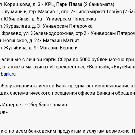
л. Корешкова, д. З - КРЦ Парк Плаза (2 банкомата)
. Случайный, тер. Массив 1, стр. 2- Гипермаркет Глобус (2 б
л. Юбилейная, д. 5а - Универсам Пятерочка
ул. Журавлева, д. З- Универсам Пятерочка
п. Фрязево, ул. Железнодорожная, стр.2 - Универсам Пятеро
. Ногинское, д. 24- Магазин Магнит
л. Жулябина, д. 9- Магазин Верный
наличные с личной карты Сбера до 5000 рублей можно при
, а также в магазинах «Перекресток», «Верный», «ВкусВил
bank.ru
.
 обслуживания клиентов Банк предлагает использование а
щих систематического посещения офисов Банка и обращен
ь Интернет - Сбербанк Онлайн
тёж»
цию по всем банковским продуктам и услугам возможно,