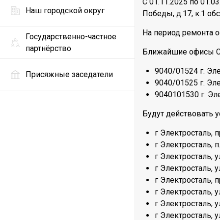
С 01.11.2025 по 01.
Наш городской округ
Победы, д.17, к.1 о
На период ремонта о
Государственно-частное
партнёрство
Ближайшие офисы С
9040/01524 г. Эле
Присяжные заседатели
9040/01525 г. Эле
9040101530 г. Эле
Будут действовать 
г Электросталь, п
г Электросталь, п
г Электросталь, у
г Электросталь, у
г Электросталь, п
г Электросталь, 
г Электросталь, у
г Электросталь, у