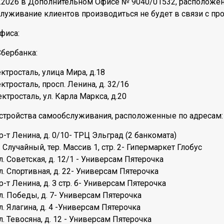
03.2026 в Дополнительном Офисе № 9040/01532, расположенн
бслуживание клиентов производиться не будет в связи с п
фиса:
бербанка:
ктросталь, улица Мира, д.18
ктросталь, просп. Ленина, д. 32/16
ктросталь, ул. Карла Маркса, д.20
устройства самообслуживания, расположенные по адресам:
р-т Ленина, д. 0/10- ТРЦ Эльград (2 банкомата)
. Случайный, тер. Массив 1, стр. 2- Гипермаркет Глобус
л. Советская, д. 12/1 - Универсам Пятерочка
л. Спортивная, д. 22- Универсам Пятерочка
р-т Ленина, д. З стр. б- Универсам Пятерочка
ул. Победы, д. 7- Универсам Пятерочка
л. Ялагина, д. 4 -Универсам Пятерочка
л. Тевосяна, д. 12 - Универсам Пятерочка