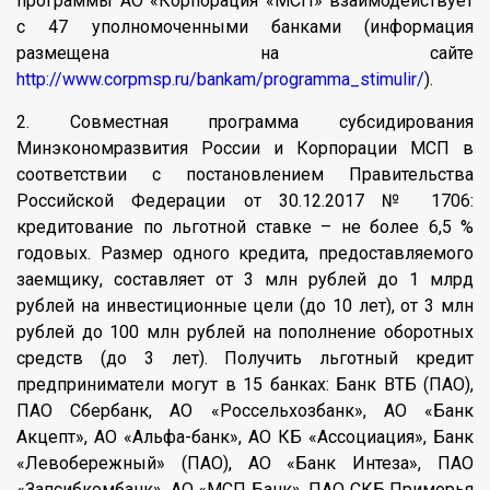
программы АО «Корпорация «МСП» взаимодействует
с 47 уполномоченными банками (информация
размещена на сайте
http://www.corpmsp.ru/bankam/programma_stimulir/
).
2. Совместная программа субсидирования
Минэкономразвития России и Корпорации МСП в
соответствии с постановлением Правительства
Российской Федерации от 30.12.2017 № 1706:
кредитование по льготной ставке – не более 6,5 %
годовых. Размер одного кредита, предоставляемого
заемщику, составляет от 3 млн рублей до 1 млрд
рублей на инвестиционные цели (до 10 лет), от 3 млн
рублей до 100 млн рублей на пополнение оборотных
средств (до 3 лет). Получить льготный кредит
предприниматели могут в 15 банках: Банк ВТБ (ПАО),
ПАО Сбербанк, АО «Россельхозбанк», АО «Банк
Акцепт», АО «Альфа-банк», АО КБ «Ассоциация», Банк
«Левобережный» (ПАО), АО «Банк Интеза», ПАО
«Запсибкомбанк», АО «МСП Банк», ПАО СКБ Приморья