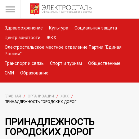
Здравоохранение
Культура
Социальная защита
Центр занятости
ЖКХ
Электростальское местное отделение Партии "Единая
Россия"
Транспорт и связь
Спорт и туризм
Общественные
СМИ
Образование
ГЛАВНАЯ
/
ОРГАНИЗАЦИИ
/
ЖКХ
/
ПРИНАДЛЕЖНОСТЬ ГОРОДСКИХ ДОРОГ
ПРИНАДЛЕЖНОСТЬ
ГОРОДСКИХ ДОРОГ