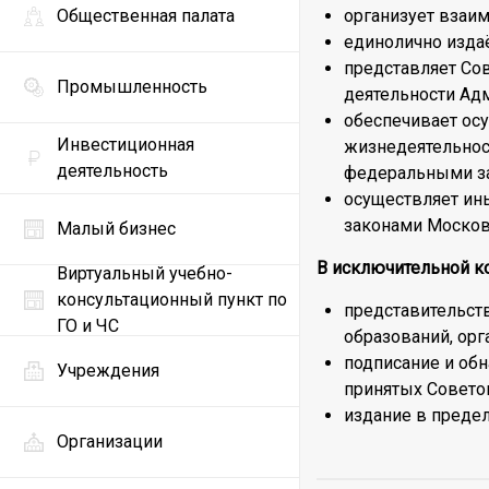
Общественная палата
организует взаим
единолично изда
представляет Сов
Промышленность
деятельности Ад
обеспечивает ос
Инвестиционная
жизнедеятельнос
деятельность
федеральными за
осуществляет ин
законами Московс
Малый бизнес
В исключительной ко
Виртуальный учебно-
консультационный пункт по
представительст
ГО и ЧС
образований, орг
подписание и обн
Учреждения
принятых Совето
издание в преде
Организации