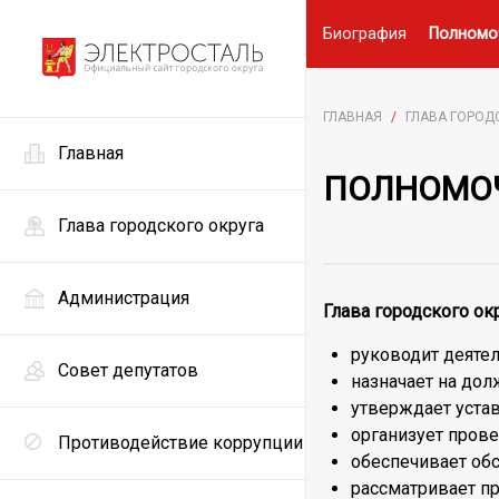
Биография
Полномо
ГЛАВНАЯ
/
ГЛАВА ГОРОД
Главная
ПОЛНОМО
Глава городского округа
Администрация
Глава городского о
руководит деяте
Совет депутатов
назначает на до
утверждает уста
организует пров
Противодействие коррупции
обеспечивает об
рассматривает п